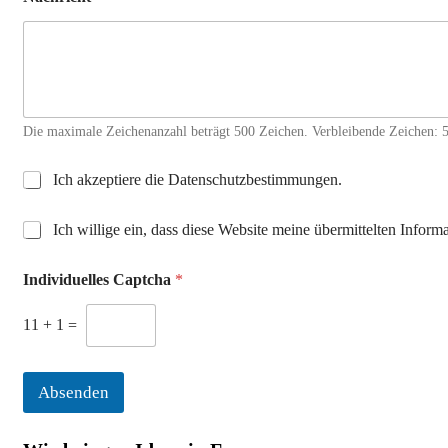
Die maximale Zeichenanzahl beträgt 500 Zeichen. Verbleibende Zeichen: 
*
D
Ich akzeptiere die Datenschutzbestimmungen.
N
a
a
t
m
D
Ich willige ein, dass diese Website meine übermittelten Infor
e
e
S
n
I
G
s
n
Individuelles Captcha
*
V
c
d
O
h
i
-
11
+
1
=
u
v
E
t
i
i
z
d
n
a
Absenden
u
v
k
e
e
z
l
r
e