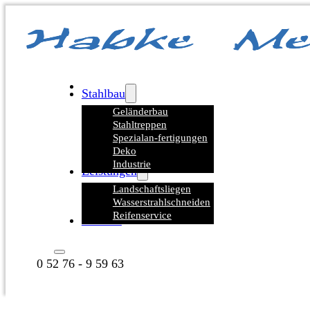
Stahlbau
Geländerbau
Stahltreppen
Spezialan-fertigungen
Deko
Industrie
Leistungen
Landschaftsliegen
Wasserstrahlschneiden
Reifenservice
Kontakt
0 52 76 - 9 59 63