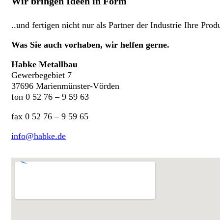
Wir bringen Ideen in Form
l
s
p
e
t
t
s
ä
..und fertigen nicht nur als Partner der Industrie Ihre Pr
i
n
e
d
Was Sie auch vorhaben, wir helfen gerne.
r
n
e
i
Habke Metallbau
n
s
*
Gewerbegebiet 7
*
37696 Marienmünster-Vörden
fon 0 52 76 – 9 59 63
fax 0 52 76 – 9 59 65
info@habke.de